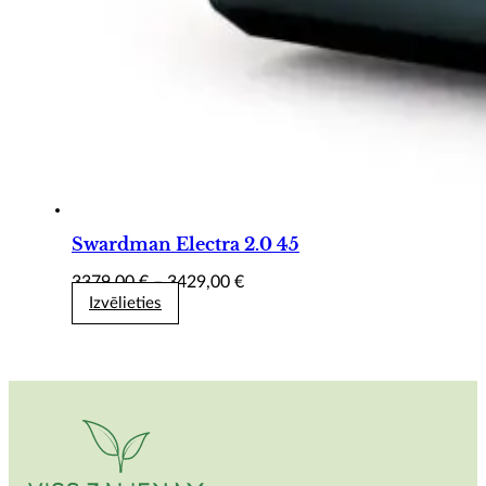
Swardman Electra 2.0 45
Price
3379,00
€
–
3429,00
€
range:
Izvēlieties
3379,00 €
through
3429,00 €