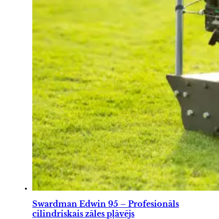
Swardman Edwin 95 – Profesionāls
cilindriskais zāles pļāvējs