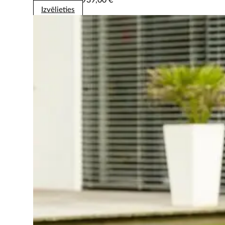
range:
Izvēlieties
2889,00 €
through
2939,00 €