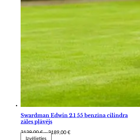
Swardman Edwin 2.1 55 benzīna cilindra
zāles pļāvējs
Price
3139,00
€
–
3189,00
€
range:
Izvēlieties