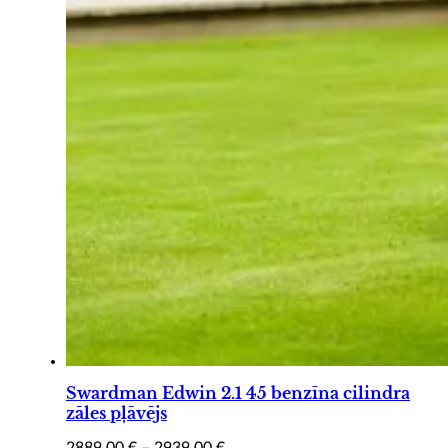
Swardman Edwin 2.1 45 benzīna cilindra
zāles pļāvējs
Price
2889,00
€
–
2939,00
€