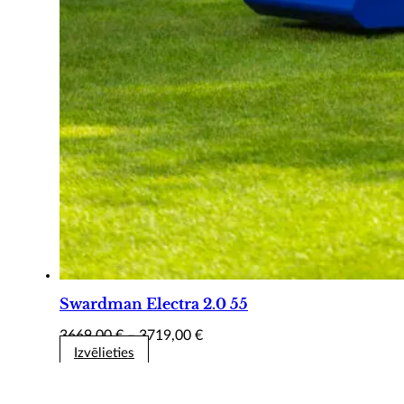
Swardman Electra 2.0 55
Price
3669,00
€
–
3719,00
€
range:
Izvēlieties
3669,00 €
through
3719,00 €