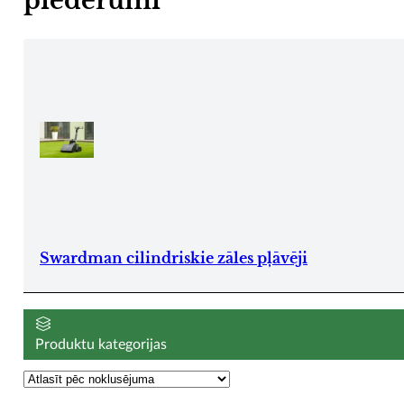
piederumi
Swardman cilindriskie zāles pļāvēji
Produktu kategorijas