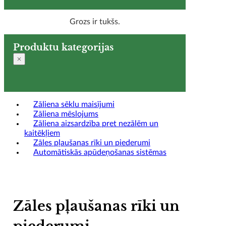
Grozs ir tukšs.
Produktu kategorijas
Zāliena sēklu maisījumi
Zāliena mēslojums
Zāliena aizsardzība pret nezālēm un
kaitēkļiem
Zāles pļaušanas rīki un piederumi
Automātiskās apūdeņošanas sistēmas
Zāles pļaušanas rīki un