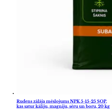
Rudens zālāja mēslojums NPK 5-15-25 SOP,
kas satur kāliju, magniju, sēru un boru, 20 kg