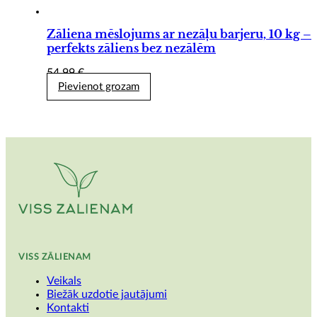
Zāliena mēslojums ar nezāļu barjeru, 10 kg –
perfekts zāliens bez nezālēm
54,99
€
Pievienot grozam
VISS ZĀLIENAM
Veikals
Biežāk uzdotie jautājumi
Kontakti