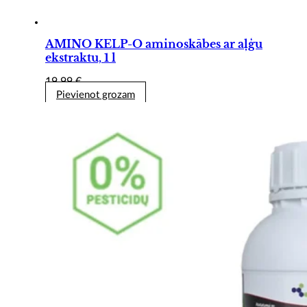
AMINO KELP-O aminoskābes ar aļģu
ekstraktu, 1 l
19,99
€
Pievienot grozam