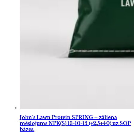
John’s Lawn Protein SPRING – zāliena
mēslojums NPK(S) 13-10-15 (+2,5+40) uz SOP
bāzes.