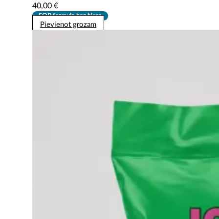
40,00
€
SOP formula bez hlora
Pievienot grozam