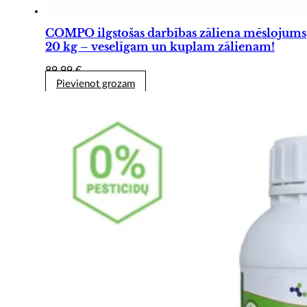
COMPO ilgstošas darbības zāliena mēslojums
20 kg – veselīgam un kuplam zālienam!
89,99
€
Pievienot grozam