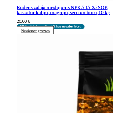
Rudens zālāja mēslojums NPK 5-15-25 SOP,
kas satur kāliju, magniju, sēru un boru, 10 kg
20,00
€
SOP mēslošanas līdzekļi, kas nesatur hloru
Pievienot grozam