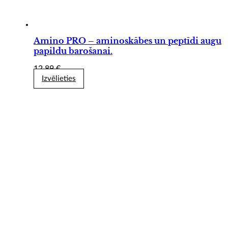
Amino PRO – aminoskābes un peptīdi augu
papildu barošanai.
12,89
€
Izvēlieties