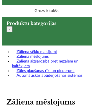
Grozs ir tukšs.
Produktu kategorijas
Zāliena sēklu maisījumi
Zāliena mēslojums
Zāliena aizsardzība pret nezālēm un
kaitēkļiem
Zāles pļaušanas rīki un piederumi
Automātiskās apūdeņošanas sistēmas
Zāliena mēslojums