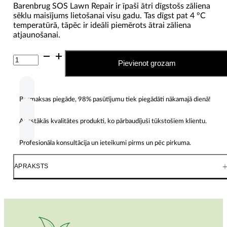
Barenbrug SOS Lawn Repair ir īpaši ātri dīgstošs zāliena
sēklu maisījums lietošanai visu gadu. Tas dīgst pat 4 °C
temperatūrā, tāpēc ir ideāli piemērots ātrai zāliena
atjaunošanai.
Barenbrug
Pievienot grozam
SOS
Lawn
Repair
-
Bezmaksas piegāde, 98% pasūtījumu tiek piegādāti nākamajā dienā!
ātri
atjaunojošs
zāliena
Augstākās kvalitātes produkti, ko pārbaudījuši tūkstošiem klientu.
sēklu
maisījums,
Profesionāla konsultācija un ieteikumi pirms un pēc pirkuma.
1
kg
APRAKSTS
daudzums