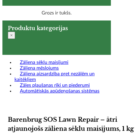
Grozs ir tukšs.
Produktu kategorijas
Zāliena sēklu maisījumi
Zāliena mēslojums
Zāliena aizsardzība pret nezālēm un
kaitēkļiem
Zāles pļaušanas rīki un piederumi
Automātiskās apūdeņošanas sistēmas
Barenbrug SOS Lawn Repair – ātri
atjaunojošs zāliena sēklu maisījums, 1 kg