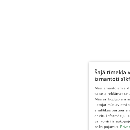
Šajā tīmekļa v
izmantoti sīkf
Mēs izmantojam sīkfa
saturu, reklāmas un 
Mēs arī kopīgojam in
lietojat mūsu vietni
analītikas partneriem
ar citu informāciju, 
vai ko viņi ir apkopoj
pakalpojumus.
Privā